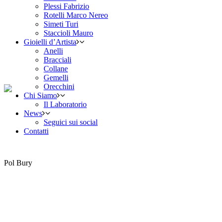
Plessi Fabrizio
Rotelli Marco Nereo
Simeti Turi
Staccioli Mauro
Gioielli d’Artista
Anelli
Bracciali
Collane
Gemelli
Orecchini
Chi Siamo
Il Laboratorio
News
Seguici sui social
Contatti
Pol Bury