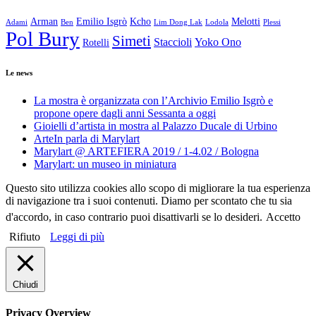
Arman
Emilio Isgrò
Kcho
Melotti
Adami
Ben
Lim Dong Lak
Lodola
Plessi
Pol Bury
Simeti
Staccioli
Yoko Ono
Rotelli
Le news
La mostra è organizzata con l’Archivio Emilio Isgrò e
propone opere dagli anni Sessanta a oggi
Gioielli d’artista in mostra al Palazzo Ducale di Urbino
ArteIn parla di Marylart
Marylart @ ARTEFIERA 2019 / 1-4.02 / Bologna
Marylart: un museo in miniatura
Questo sito utilizza cookies allo scopo di migliorare la tua esperienza
di navigazione tra i suoi contenuti. Diamo per scontato che tu sia
d'accordo, in caso contrario puoi disattivarli se lo desideri.
Accetto
Rifiuto
Leggi di più
Chiudi
Privacy Overview