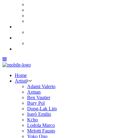
Bracciali
Collane
Gemelli
Orecchini
Chi Siamo
Il Laboratorio
News
Seguici sui social
Contatti
Home
Artisti
Adami Valerio
Arman
Ben Vautier
Bury Pol
Dong-Lak Lim
Isgrò Emilio
Kcho
Lodola Marco
Melotti Fausto
Yoko Ono